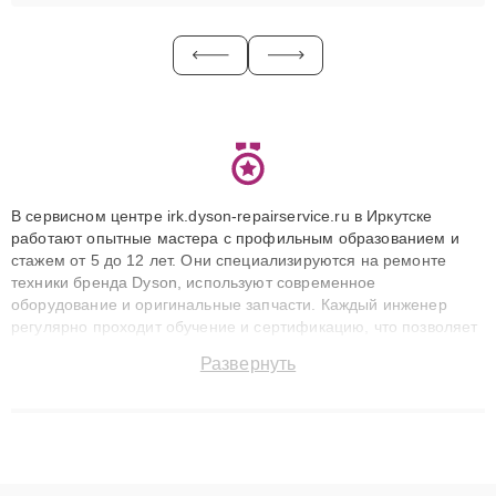
В сервисном центре irk.dyson-repairservice.ru в Иркутске
работают опытные мастера с профильным образованием и
стажем от 5 до 12 лет. Они специализируются на ремонте
техники бренда Dyson, используют современное
оборудование и оригинальные запчасти. Каждый инженер
регулярно проходит обучение и сертификацию, что позволяет
быстро и точноdiagnostikировать поломки и восстанавливать
Развернуть
технику с сохранением гарантии до 3 лет. Наши мастера
решают сложные случаи: от замены матриц и материнских
плат до ремонта после залития и восстановления данных.
Благодаря высокой квалификации и ответственному подходу
клиенты получают быстрый, качественный ремонт и понятные
объяснения по результатам диагностики.