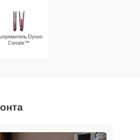
ыпрямитель Dyson
Corrale™
монта