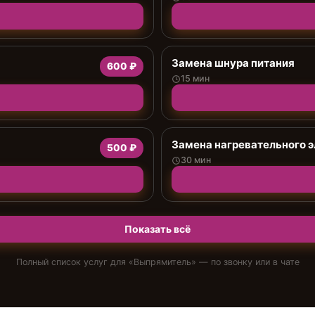
Замена шнура питания
600 ₽
15 мин
Замена нагревательного 
500 ₽
30 мин
Показать всё
Полный список услуг для «
Выпрямитель
» — по звонку или в чате