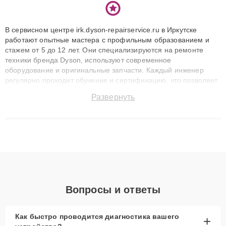
В сервисном центре irk.dyson-repairservice.ru в Иркутске
работают опытные мастера с профильным образованием и
стажем от 5 до 12 лет. Они специализируются на ремонте
техники бренда Dyson, используют современное
оборудование и оригинальные запчасти. Каждый инженер
регулярно проходит обучение и сертификацию, что позволяет
быстро и точноdiagnostikировать поломки и восстанавливать
Развернуть
технику с сохранением гарантии до 3 лет. Наши мастера
решают сложные случаи: от замены матриц и материнских
плат до ремонта после залития и восстановления данных.
Благодаря высокой квалификации и ответственному подходу
клиенты получают быстрый, качественный ремонт и понятные
объяснения по результатам диагностики.
Вопросы и ответы
Как быстро проводится диагностика вашего
+