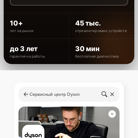
10+
45 тыс.
лет на рынке
отремонтировано устройств
до 3 лет
30 мин
гарантия на работы
бесплатная диагностика
Сервисный центр Dyson