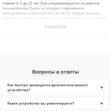
стажем от 5 до 12 лет. Они специализируются на ремонте
техники бренда Dyson, используют современное
оборудование и оригинальные запчасти. Каждый инженер
регулярно проходит обучение и сертификацию, что позволяет
быстро и точноdiagnostikировать поломки и восстанавливать
Развернуть
технику с сохранением гарантии до 3 лет. Наши мастера
решают сложные случаи: от замены матриц и материнских
плат до ремонта после залития и восстановления данных.
Благодаря высокой квалификации и ответственному подходу
клиенты получают быстрый, качественный ремонт и понятные
объяснения по результатам диагностики.
Вопросы и ответы
Как быстро проводится диагностика вашего
+
устройства?
+
Какие устройства вы ремонтируете?