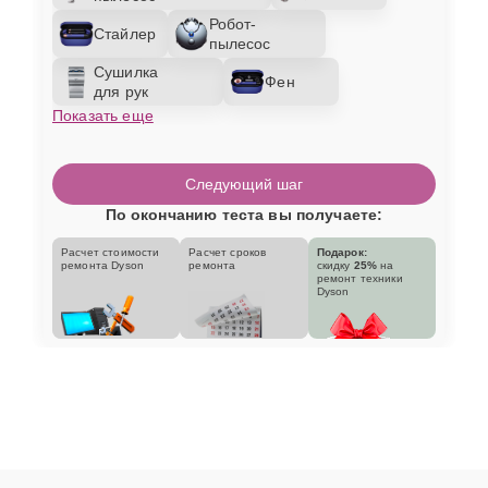
Робот-
Стайлер
пылесос
Сушилка
Фен
для рук
Показать еще
Следующий шаг
По окончанию теста вы получаете:
Расчет стоимости
Расчет сроков
Подарок:
ремонта Dyson
ремонта
скидку
25%
на
ремонт техники
Dyson