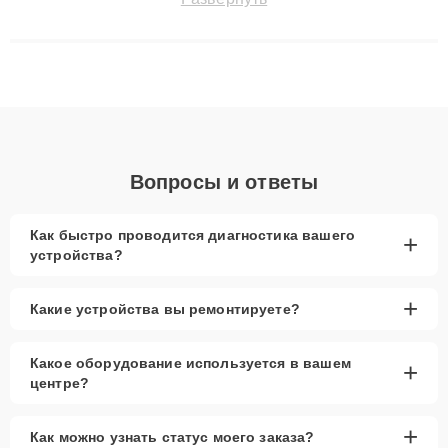
технику с сохранением гарантии до 3 лет. Наши мастера
решают сложные случаи: от замены матриц и материнских
плат до ремонта после залития и восстановления данных.
Благодаря высокой квалификации и ответственному подходу
клиенты получают быстрый, качественный ремонт и понятные
объяснения по результатам диагностики.
Вопросы и ответы
Как быстро проводится диагностика вашего
+
устройства?
+
Какие устройства вы ремонтируете?
Какое оборудование используется в вашем
+
центре?
+
Как можно узнать статус моего заказа?