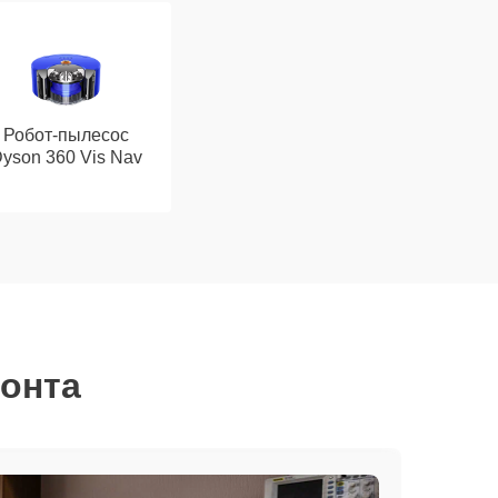
Робот-пылесос
yson 360 Vis Nav
монта