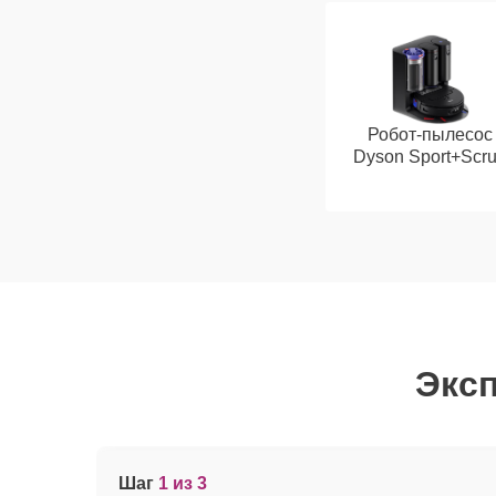
Робот-пылесос
Dyson Sport+Scr
Эксп
Шаг
1 из 3