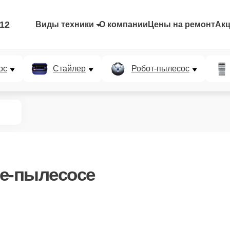
-12
Виды техники
О компании
Цены на ремонт
Ак
ос
Стайлер
Робот-пылесос
е-пылесосе