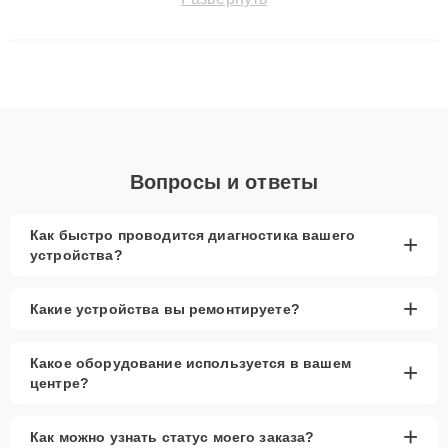
технику с сохранением гарантии до 3 лет. Наши мастера
решают сложные случаи: от замены матриц и материнских
плат до ремонта после залития и восстановления данных.
Благодаря высокой квалификации и ответственному подходу
клиенты получают быстрый, качественный ремонт и понятные
объяснения по результатам диагностики.
Вопросы и ответы
Как быстро проводится диагностика вашего
+
устройства?
+
Какие устройства вы ремонтируете?
Какое оборудование используется в вашем
+
центре?
+
Как можно узнать статус моего заказа?