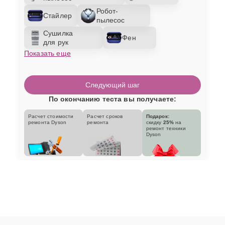
Робот-
Стайлер
пылесос
Сушилка
Фен
для рук
Показать еще
Следующий шаг
По окончанию теста вы получаете:
Расчет стоимости
Расчет сроков
Подарок:
ремонта Dyson
ремонта
скидку
25%
на
ремонт техники
Dyson