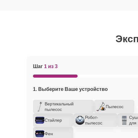
Эксп
Шаг
1 из 3
1. Выберите Ваше устройство
Вертикальный
Пылесос
пылесос
Робот-
Суш
Стайлер
пылесос
для 
Фен