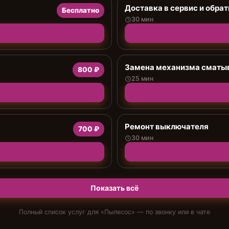
Доставка в сервис и обрат
Бесплатно
30 мин
Замена механизма сматыв
800 ₽
25 мин
Ремонт выключателя
700 ₽
30 мин
Показать всё
Полный список услуг для «
Пылесос
» — по звонку или в чате