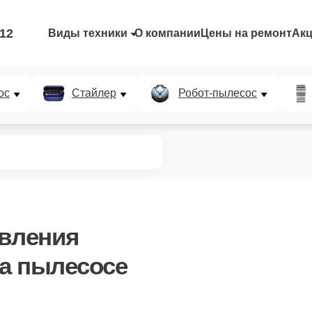
-12
Виды техники
О компании
Цены на ремонт
Ак
ос
Стайлер
Робот-пылесос
авления
а пылесосе