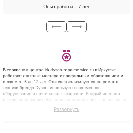
Опыт работы – 7 лет
В сервисном центре irk.dyson-repairservice.ru в Иркутске
работают опытные мастера с профильным образованием и
стажем от 5 до 12 лет. Они специализируются на ремонте
техники бренда Dyson, используют современное
оборудование и оригинальные запчасти. Каждый инженер
регулярно проходит обучение и сертификацию, что позволяет
быстро и точноdiagnostikировать поломки и восстанавливать
Развернуть
технику с сохранением гарантии до 3 лет. Наши мастера
решают сложные случаи: от замены матриц и материнских
плат до ремонта после залития и восстановления данных.
Благодаря высокой квалификации и ответственному подходу